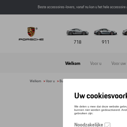
Beste accessoires-lovers, vanaf nu kan u het hele accessoire
718
911
Welkom
Voor u
Voor uw
Welkom
>
Voor u
>
Bureau benodigdheden
>
Balpennen
> Detail
BAL
Refere
€ 10