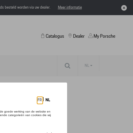
eds besteld worden via uw dealer.
Meer informatie
Catalogus
Dealer
My Porsche
NL