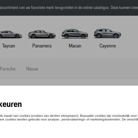
 assortiment van uw favoriete merk terugvinden in de online catalogus. Deze kunnen ste
Taycan
Panamera
Macan
Cayenne
 Porsche
Nieuw
PEN PANAMERA
ntie: WAP0512080NPAN
,16