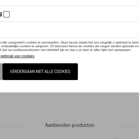
cteer uw dealer om te bestellen
es op papier: de hoogwaardige Porsche balpen met blauwe vulling. Het Porsche
 ergonomische ontwerp zorgt ervoor dat de pen comfortabel in de hand ligt bij het
Aanbevolen producten