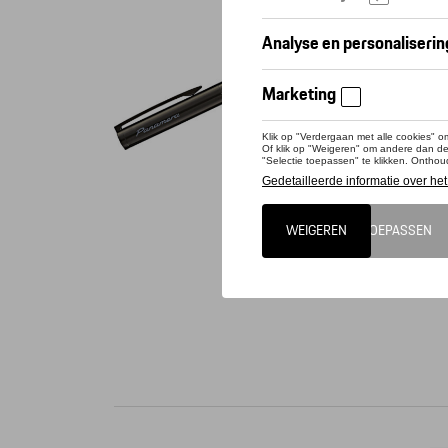
Conta
Prestati
pen. Het