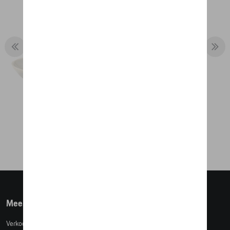
COLLECTOR'S ESPRESSO DUO NO. 5 –
LIMITED EDITION – RACING
€ 50,84
Meer info
Verkoopsvoorwaarden