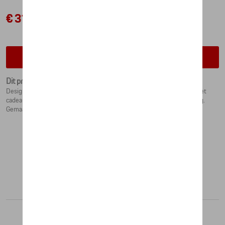
€ 31,52
Contacteer uw dealer voor beschikbaarheid
Dit product is momenteel niet op stock
Design op de boom: elke Porsche kerstbal in de vorm van de RS 2.7 met
cadeaus is uniek en handbeschilderd. In feestelijke geschenkverpakking.
Gemaakt in Duitsland.
Aanbevolen producten