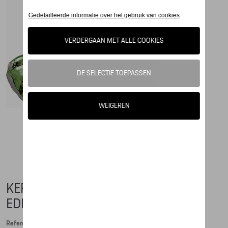
KERSTBAL PORSCHE, COLLECTOR'S
EDITION NO. 4 – CHRISTMAS – LTD.
Referentie: WAP0500020PWBS