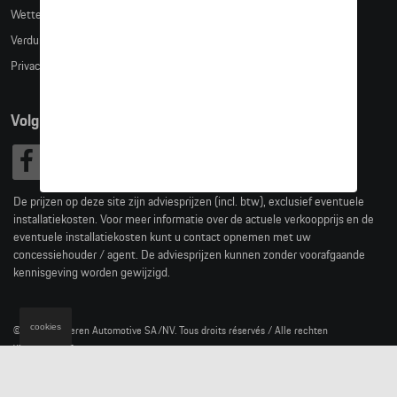
Wettelijke bepalingen
Verduidelijking kledingmaten
Privacybeleid
Volg Ons
De prijzen op deze site zijn adviesprijzen (incl. btw), exclusief eventuele
installatiekosten. Voor meer informatie over de actuele verkoopprijs en de
eventuele installatiekosten kunt u contact opnemen met uw
concessiehouder / agent. De adviesprijzen kunnen zonder voorafgaande
kennisgeving worden gewijzigd.
cookies
© 2026 D'Ieteren Automotive SA/NV. Tous droits réservés / Alle rechten
voorbehouden.