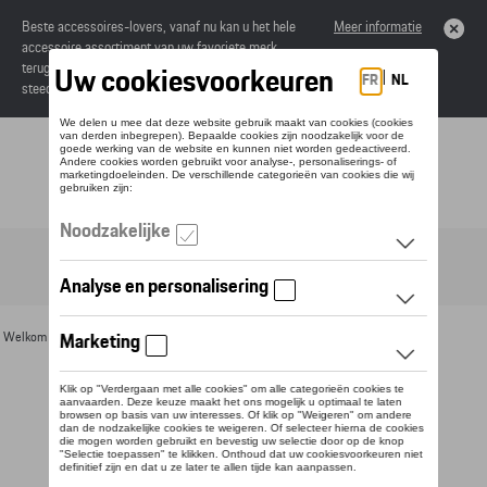
Beste accessoires-lovers, vanaf nu kan u het hele
Meer informatie
accessoire assortiment van uw favoriete merk
terugvinden in de online catalogus. Deze kunnen
steeds besteld worden via uw dealer.
Toggle navigation
NL
Welkom
>
Voor u
>
Divers
> Detail