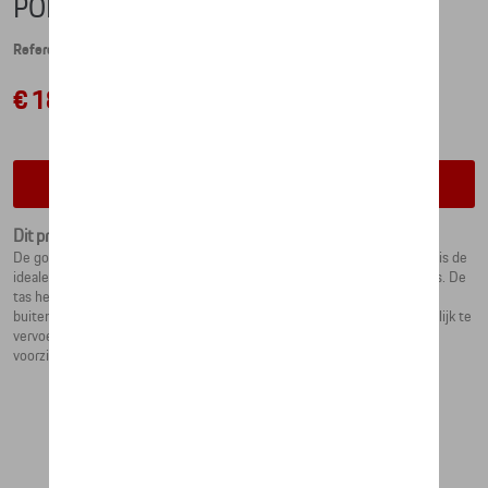
PORSCHE GOLF PENCIL BAG
Referentie: WAP0600030R0PB
€ 182,01
Contacteer uw dealer voor beschikbaarheid
Dit product is momenteel niet op stock
De golf pencil bag is gemaakt van gecoat, waterafstotend materiaal en is de
ideale caddy voor alle weersomstandigheden – ook voor kortere rondes. De
tas heeft ruimte voor zes tot acht golfclubs in de 2-weg verdeler. Een
buitenzak biedt ruimte voor andere benodigdheden. De tas is gemakkelijk te
vervoeren met behulp van een draagriem of handvat. Verder is de tas
voorzien van een 'PORSCHE'-siliconenprint op de zijkant.