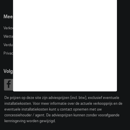
Meer info
Verkoopsvoorwaarden
Wettelijke bepalingen
Verduidelijking kledingmaten
Privacybeleid
Volg Ons
De prijzen op deze site zijn adviesprijzen (incl. btw), exclusief eventuele
installatiekosten. Voor meer informatie over de actuele verkoopprijs en de
eventuele installatiekosten kunt u contact opnemen met uw
concessiehouder / agent. De adviesprijzen kunnen zonder voorafgaande
kennisgeving worden gewijzigd.