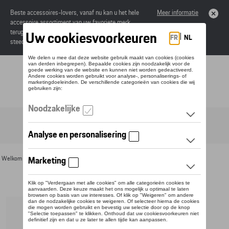
Beste accessoires-lovers, vanaf nu kan u het hele
Meer informatie
accessoire assortiment van uw favoriete merk
terugvinden in de online catalogus. Deze kunnen
steeds besteld worden via uw dealer.
Toggle navigation
NL
Welkom
>
Voor u
>
Bagage
>
Sporttassen
> Detail