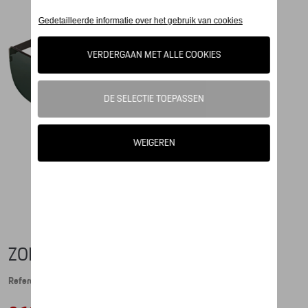
ZONNEBRIL P´8565 ZWART
Referentie: WAP0785650JA63