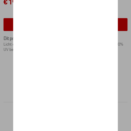
€ 198,28
Contacteer uw dealer voor beschikbaarheid
Dit product is momenteel niet op stock
Licht en flexibele montuur in zwart. Brilglazen in polycarbonaat met 100%
UV bescherming, groen.
Aanbevolen producten