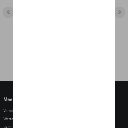
TOM TARGA SMALL
€ 19,32
Meer info
Verkoopsvoorwaarden
Wettelijke bepalingen
Verduidelijking kledingmaten