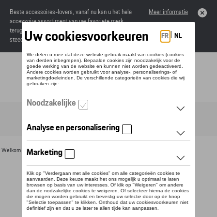
Beste accessoires-lovers, vanaf nu kan u het hele
Meer informatie
accessoire assortiment van uw favoriete merk
terugvinden in de online catalogus. Deze kunnen
steeds besteld worden via uw dealer.
Toggle navigation
NL
Welkom
>
Voor u
>
Zonnebrillen
> Detail