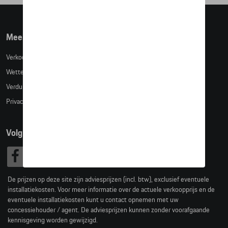
Meer info
Verkoopsvoorwaarden
Wettelijke bepalingen
Verduidelijking kledingmaten
Privacybeleid
Volg Ons
De prijzen op deze site zijn adviesprijzen (incl. btw), exclusief eventuele
installatiekosten. Voor meer informatie over de actuele verkoopprijs en de
eventuele installatiekosten kunt u contact opnemen met uw
concessiehouder / agent. De adviesprijzen kunnen zonder voorafgaande
kennisgeving worden gewijzigd.