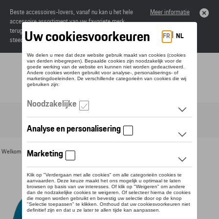
Beste accessoires-lovers, vanaf nu kan u het hele
Meer informatie
accessoire assortiment van uw favoriete merk
terugvinden in de online catalogus. Deze kunnen
steeds besteld worden via uw dealer.
Toggle navigation
NL
Welkom
>
Voor u
>
Textiel
>
Heren
>
Sweaters en truien
> Detail