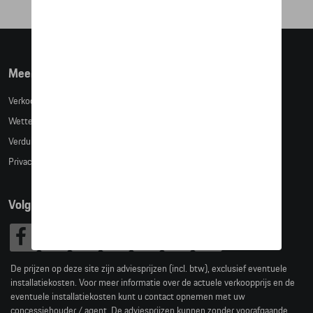
Meer info
Verkoopsvoorwaarden
Wettelijke bepalingen
Verduidelijking kledingmaten
Privacybeleid
Volg Ons
De prijzen op deze site zijn adviesprijzen (incl. btw), exclusief eventuele
installatiekosten. Voor meer informatie over de actuele verkoopprijs en de
eventuele installatiekosten kunt u contact opnemen met uw
concessiehouder / agent. De adviesprijzen kunnen zonder voorafgaande