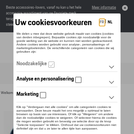
Beste accessoires-lovers, vanaf nu kan u het hele
Meer informatie
accessoire assortiment van uw favoriete merk
terugvinden in de online catalogus. Deze kunnen
steeds besteld worden via uw dealer.
Toggle navigation
NL
Welkom
>
Voor u
>
Textiel
>
Heren
>
T-shirts en polo's
> Detail