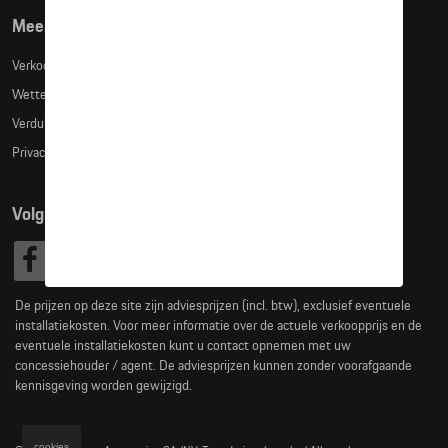
Meer info
Verkoopsvoorwaarden
Wettelijke bepalingen
Verduidelijking kledingmaten
Privacybeleid
Volg Ons
De prijzen op deze site zijn adviesprijzen (incl. btw), exclusief eventuele
installatiekosten. Voor meer informatie over de actuele verkoopprijs en de
eventuele installatiekosten kunt u contact opnemen met uw
concessiehouder / agent. De adviesprijzen kunnen zonder voorafgaande
kennisgeving worden gewijzigd.
cookies