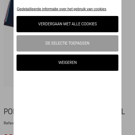
POLO-SHIRT - MARTINI RACING - XXL
Referentie: WAP553XXL0M0MR