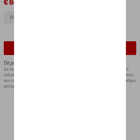
€ 86,43
Polo-shirt - Martini Racing - XXL
Polo-shirt - Martini Racing - 3XL
Polo-shirt - Martini Racing - XL
Polo-shirt - Martini Racing - L
Contacteer uw dealer voor beschikbaarheid
Polo-shirt - Martini Racing - M
Dit product is momenteel niet op stock
De herenpolo uit de Porsche Lifestyle MARTINI RACING? collectie maakt
indruk met zijn MARTINI RACING?-strepen op de zoom van de armmouwen,
een ton-sur-ton Porsche-print op het schouderstuk en verschillende badges
geïnspireerd op de Porsche 917 KH uit 1971.