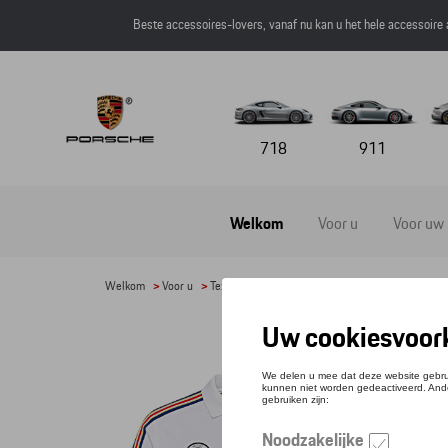
Beste accessoires-lovers, vanaf nu kan u het hele accessoire
718
911
Welkom
Voor u
Voor uw
Welkom
>
Voor u
>
Textiel
>
Heren
>
T-shirts en polo's
> Detail
POLO
Refere
€ 86