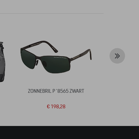
ZONNEBRIL P´8565 ZWART
MULTIPURPOS
MARTI
€ 198,28
€