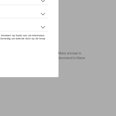
de Porsche 956 Rothmans, de 24uur van Le Mans winnaar in
hmans. De schouders en bovenarm zijn gedecoreerd in blauw