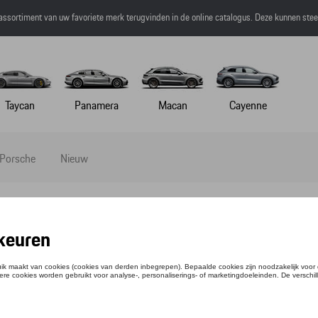
 assortiment van uw favoriete merk terugvinden in de online catalogus. Deze kunnen ste
Taycan
Panamera
Macan
Cayenne
 Porsche
Nieuw
-SHIRT - RACING - XL
ntie: WAP4510XL0NRTM
,43