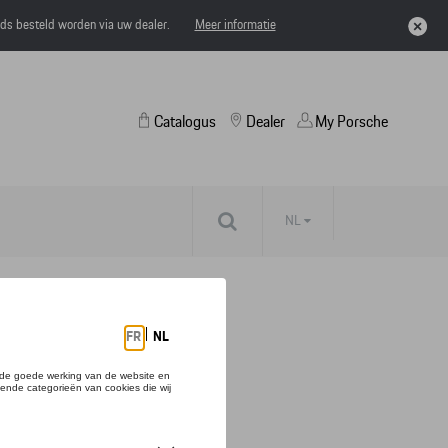
eds besteld worden via uw dealer.
Meer informatie
Catalogus
Dealer
My Porsche
NL