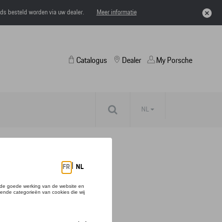
eds besteld worden via uw dealer.
Meer informatie
Catalogus
Dealer
My Porsche
NL