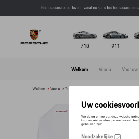
Beste accessoires-lovers, vanaf nu kan u het hele accessoire
718
911
Welkom
Voor u
Voor uw
Welkom
>
Voor u
>
Textiel
>
Heren
>
T-shirts en polo's
> Detail
T-S
Referen
€ 61