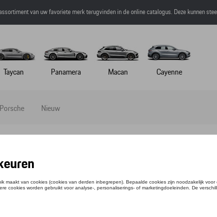
 assortiment van uw favoriete merk terugvinden in de online catalogus. Deze kunnen ste
Taycan
Panamera
Macan
Cayenne
 Porsche
Nieuw
HIRT CONNECTING - ESSENTIAL - XXL
tie: WAP670XXL0PESS
,01