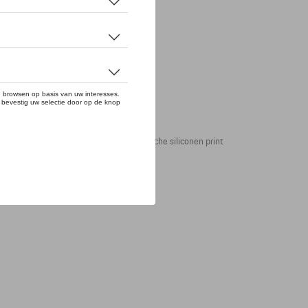
, ronde hals en drijfstangprint. De Porsche siliconen print
uwen en de zomen zijn dubbel gestikt