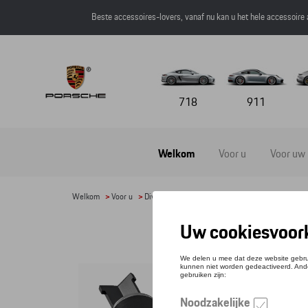
Beste accessoires-lovers, vanaf nu kan u het hele accessoire
718
911
Welkom
Voor u
Voor uw
Welkom
>
Voor u
>
Divers
>
Servies en tafelgarnituur
> Detail
2-I
Referen
€ 45