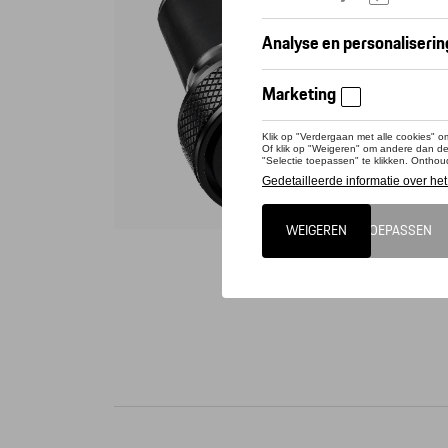
Conta
Het ontw
Porsche-