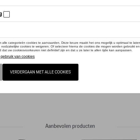
cteer uw dealer om te bestellen
erp van de 2-in-1 Porsche wijnstop en flessenschenker is geïnspireerd door de 
 en wijnliefhebbers. Luchtdicht roestvrijstalen deksel en druppelvrij flessen sche
Aanbevolen producten