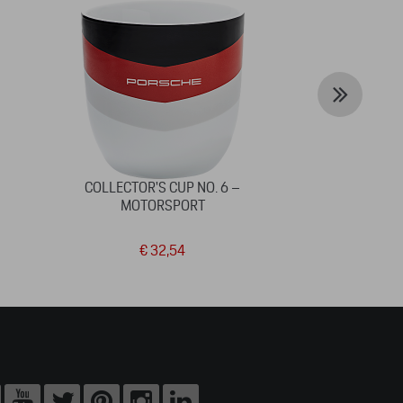
COLLECTOR'S CUP NO. 6 –
RUGZAK 
MOTORSPORT
ROU
€ 32,54
€ 