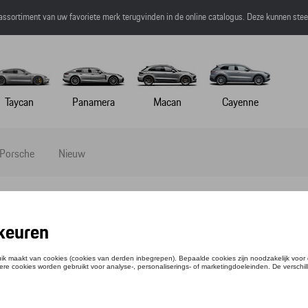
 assortiment van uw favoriete merk terugvinden in de online catalogus. Deze kunnen ste
Taycan
Panamera
Macan
Cayenne
 Porsche
Nieuw
N-1 WIJNSTOPPER EN FLESSENSCHENKER
tie: WAP0501200PWEI
,76