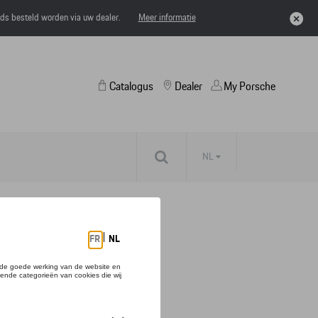
eds besteld worden via uw dealer.
Meer informatie
Catalogus
Dealer
My Porsche
NL