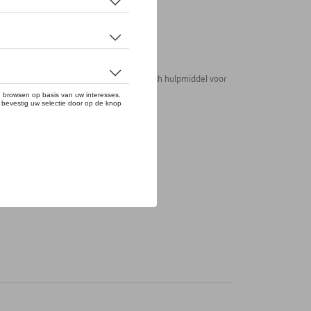
Drive Mode-knop. Een elegant en praktisch hulpmiddel voor
nker.