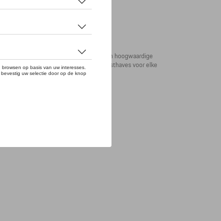
t langdurig malen en kruiden dankzij zijn hoogwaardige
erd op de Porsche Drive Mode-knop. Musthaves voor elke