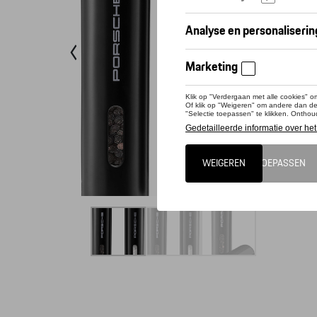
Conta
Voor de 
keramisc
keuken e