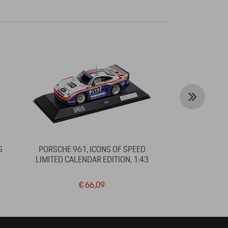
G
PORSCHE 961, ICONS OF SPEED
STICKER – PO
LIMITED CALENDAR EDITION, 1:43
54,5 
€ 66,09
€