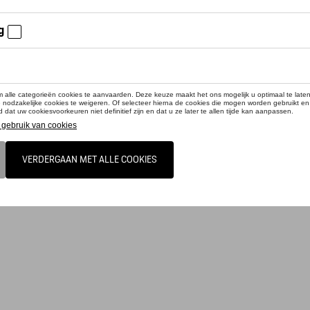
cteer uw dealer om te bestellen
smaakmaker: de set bestaande uit een peper- en zoutmolen van Porsche garandeer
he molen. Het ontwerp van de bedieningselementen op de molens zijn geïnspire
n elke tafel. Met gelaserd Porsche-logo.