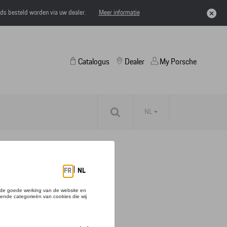
eds besteld worden via uw dealer.
Meer informatie
Catalogus
Dealer
My Porsche
NL