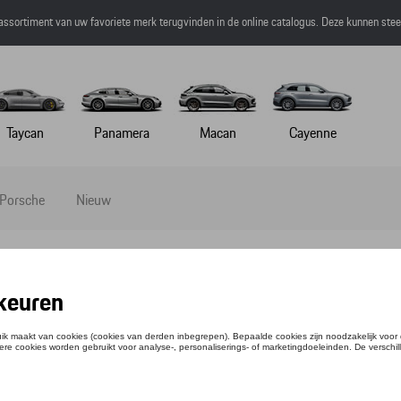
 assortiment van uw favoriete merk terugvinden in de online catalogus. Deze kunnen ste
Taycan
Panamera
Macan
Cayenne
 Porsche
Nieuw
ER- EN ZOUTMOLEN - ZWART
ntie: WAP0500140PSUP
2,68