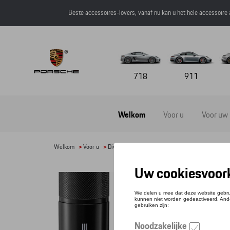
Beste accessoires-lovers, vanaf nu kan u het hele accessoire
718
911
Welkom
Voor u
Voor uw
Welkom
>
Voor u
>
Divers
>
Servies en tafelgarnituur
> Detail
PEP
Refere
€ 16