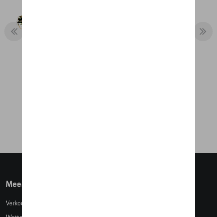
MANCHETKNOPEN PORSCHE
EMBLEEM
€ 90,50
Meer info
Verkoopsvoorwaarden