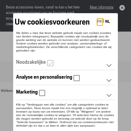
Beste accessoires-lovers, vanaf nu kan u het hele
Meer informatie
accessoire assortiment van uw favoriete merk
terugvinden in de online catalogus. Deze kunnen
steeds besteld worden via uw dealer.
Toggle navigation
NL
Welkom
>
Voor u
>
Divers
>
Magneten
> Detail