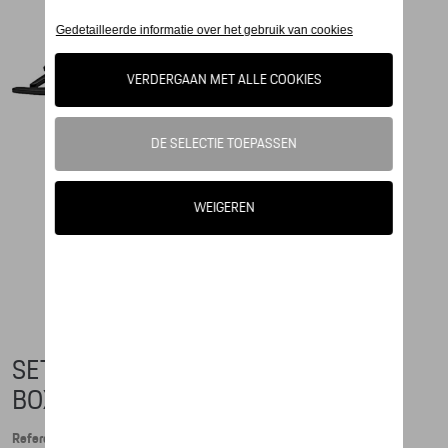
SET VAN 2 MAGNETEN, 718 +
BOXSTER
Referentie: WAP0502070PBXT