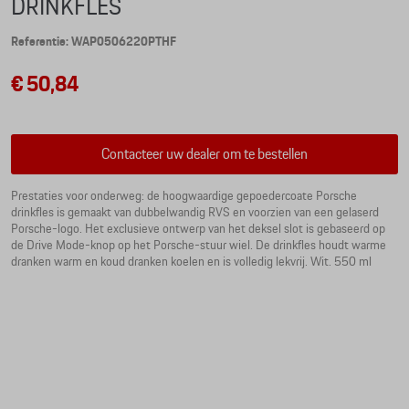
DRINKFLES
Referentie: WAP0506220PTHF
€ 50,84
Contacteer uw dealer om te bestellen
Prestaties voor onderweg: de hoogwaardige gepoedercoate Porsche
drinkfles is gemaakt van dubbelwandig RVS en voorzien van een gelaserd
Porsche-logo. Het exclusieve ontwerp van het deksel slot is gebaseerd op
de Drive Mode-knop op het Porsche-stuur wiel. De drinkfles houdt warme
dranken warm en koud dranken koelen en is volledig lekvrij. Wit. 550 ml