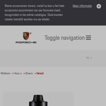
Beste accessoires-lovers, vanaf nu kan u het hele
Meer informatie
accessoire assortiment van uw favoriete merk
terugvinden in de online catalogus. Deze kunnen
steeds besteld worden via uw dealer.
Toggle navigation
NL
Welkom
>
Voor u
>
Divers
> Detail