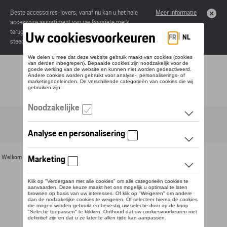
Beste accessoires-lovers, vanaf nu kan u het hele
Meer informatie
accessoire assortiment van uw favoriete merk
terugvinden in de online catalogus. Deze kunnen
steeds besteld worden via uw dealer.
Toggle navigation
NL
Welkom
>
Voor u
>
Divers
>
Pins en manchetten
> Detail