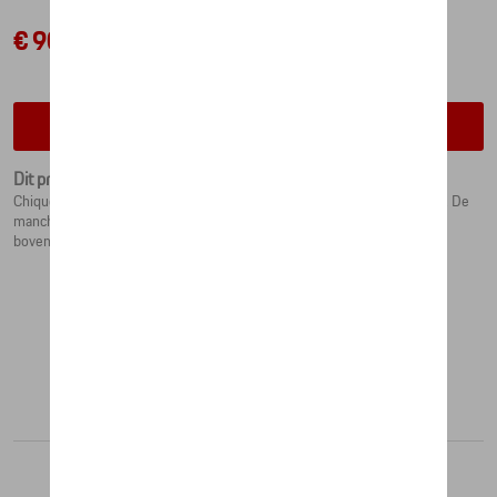
€ 90,50
Contacteer uw dealer voor beschikbaarheid
Dit product is momenteel niet op stock
Chique Porsche manchetknopen in de vorm van het Porsche embleem. De
manchetknopen zijn van deels verguld sterling zilver 925 en aan de
bovenzijde geëmailleerd.
Aanbevolen producten