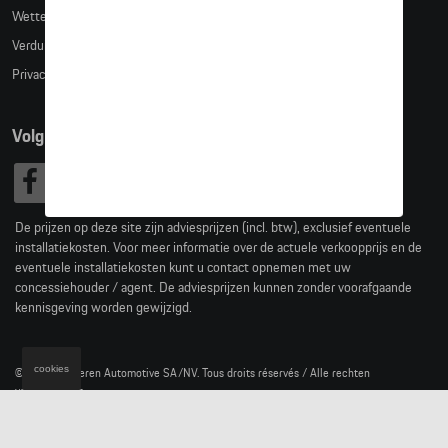
Wettelijke bepalingen
Verduidelijking kledingmaten
Privacybeleid
Volg Ons
De prijzen op deze site zijn adviesprijzen (incl. btw), exclusief eventuele
installatiekosten. Voor meer informatie over de actuele verkoopprijs en de
eventuele installatiekosten kunt u contact opnemen met uw
concessiehouder / agent. De adviesprijzen kunnen zonder voorafgaande
kennisgeving worden gewijzigd.
cookies
© 2026 D'Ieteren Automotive SA/NV. Tous droits réservés / Alle rechten
voorbehouden.