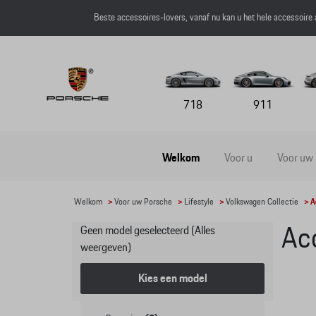
Beste accessoires-lovers, vanaf nu kan u het hele accessoire
718
911
Welkom
Voor u
Voor uw
Welkom
>
Voor uw Porsche
>
Lifestyle
>
Volkswagen Collectie
> A
Geen model geselecteerd (Alles
Ac
weergeven)
Kies een model