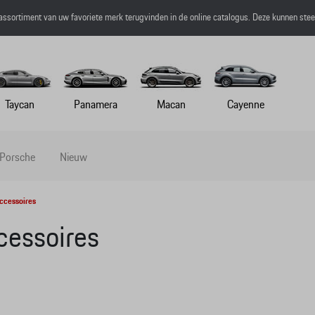
 assortiment van uw favoriete merk terugvinden in de online catalogus. Deze kunnen ste
Taycan
Panamera
Macan
Cayenne
 Porsche
Nieuw
ccessoires
cessoires