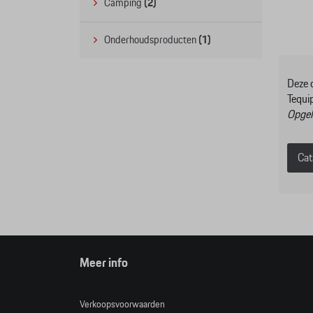
Camping
(2)
Onderhoudsproducten
(1)
Deze 
Tequi
Opgele
Cat
Meer info
Verkoopsvoorwaarden