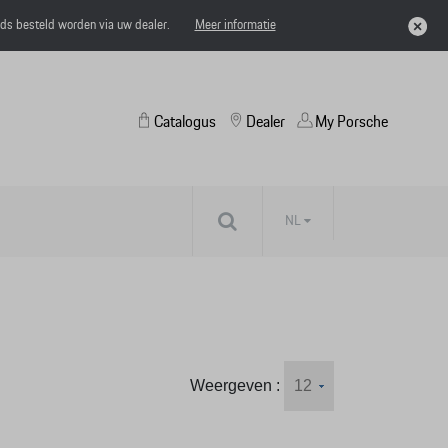
eds besteld worden via uw dealer.
Meer informatie
Catalogus
Dealer
My Porsche
NL
Weergeven :