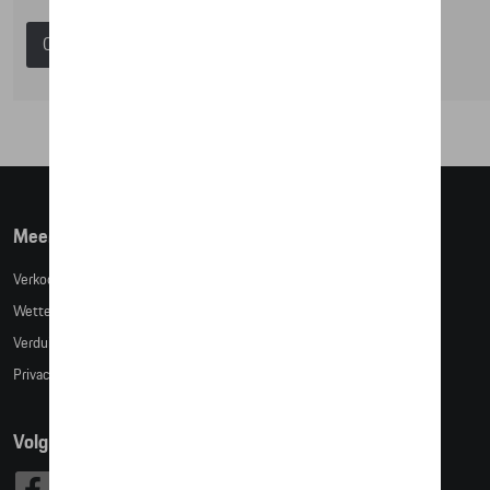
Catalogus Porsche
Meer info
Verkoopsvoorwaarden
Wettelijke bepalingen
Verduidelijking kledingmaten
Privacybeleid
Volg Ons