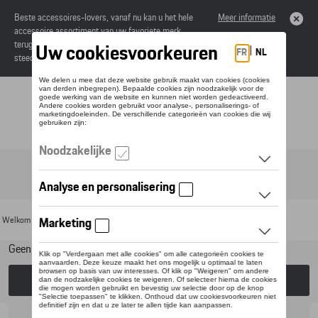
Beste accessoires-lovers, vanaf nu kan u het hele
Meer informatie
accessoire assortiment van uw favoriete merk
terugvinden in de online catalogus. Deze kunnen
steeds besteld worden via uw dealer.
Toggle navigation
NL
Welkom
>
Voor uw Porsche
>
Lifestyle
> Adverteerelementen
Geen model geselecteerd (Alles weergeven)
Kies een model