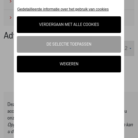
Camping
(2)
Onderhoudsproducten
(1)
Adverteerelementen
Weergeven :
Deze online shop biedt u enkel een selectie uit ons Tequipment
accessoire gamma, om het volledige gamma te ontdekken kan u
onze Tequipment accessoire zoeker raadplegen.
Opgelet, door op deze link te klikken verlaat u de online shop en kan
u dus geen artikels online bestellen.