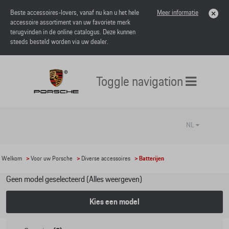
Beste accessoires-lovers, vanaf nu kan u het hele
Meer informatie
accessoire assortiment van uw favoriete merk
terugvinden in de online catalogus. Deze kunnen
steeds besteld worden via uw dealer.
Toggle navigation
NL
Welkom
>
Voor uw Porsche
>
Diverse accessoires
> Batterijen
Geen model geselecteerd (Alles weergeven)
Kies een model