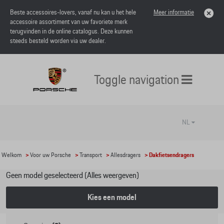
Beste accessoires-lovers, vanaf nu kan u het hele
Meer informatie
accessoire assortiment van uw favoriete merk
terugvinden in de online catalogus. Deze kunnen
steeds besteld worden via uw dealer.
Toggle navigation
NL
Welkom
>
Voor uw Porsche
>
Transport
>
Allesdragers
> Dakfietsendragers
Geen model geselecteerd (Alles weergeven)
Kies een model