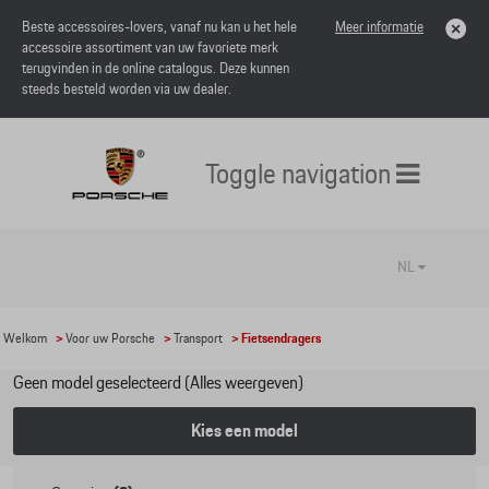
Beste accessoires-lovers, vanaf nu kan u het hele
Meer informatie
accessoire assortiment van uw favoriete merk
terugvinden in de online catalogus. Deze kunnen
steeds besteld worden via uw dealer.
Toggle navigation
NL
Welkom
>
Voor uw Porsche
>
Transport
> Fietsendragers
Geen model geselecteerd (Alles weergeven)
Kies een model