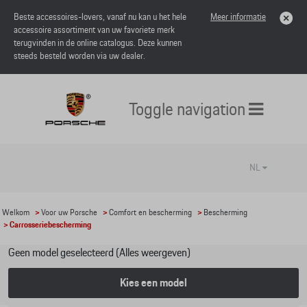
Beste accessoires-lovers, vanaf nu kan u het hele
Meer informatie
accessoire assortiment van uw favoriete merk
terugvinden in de online catalogus. Deze kunnen
steeds besteld worden via uw dealer.
Toggle navigation
NL
Welkom
>
Voor uw Porsche
>
Comfort en bescherming
>
Bescherming
> Carrosseriebescherming
Geen model geselecteerd (Alles weergeven)
Kies een model