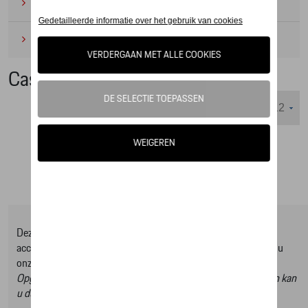
Camping
(2)
Onderhoudsproducten
(1)
Casual Collectie
Weergeven :
Deze online shop biedt u enkel een selectie uit ons Tequipment
accessoire gamma, om het volledige gamma te ontdekken kan u
onze Tequipment accessoire zoeker raadplegen.
Opgelet, door op deze link te klikken verlaat u de online shop en kan
u dus geen artikels online bestellen.