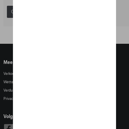
Catalogus Porsche
Meer info
Verkoopsvoorwaarden
Wettelijke bepalingen
Verduidelijking kledingmaten
Privacybeleid
Volg Ons