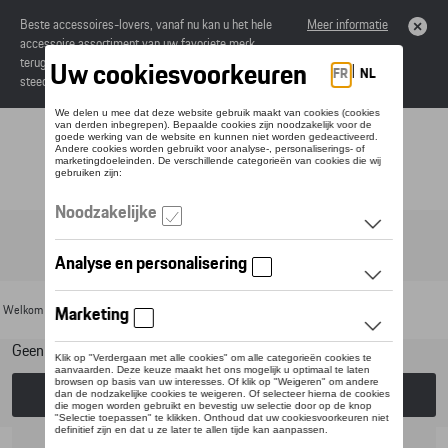
Beste accessoires-lovers, vanaf nu kan u het hele
Meer informatie
accessoire assortiment van uw favoriete merk
terugvinden in de online catalogus. Deze kunnen
steeds besteld worden via uw dealer.
Toggle navigation
NL
Welkom
>
Voor uw Porsche
>
Lifestyle
> Casual Collectie
Geen model geselecteerd (Alles weergeven)
Kies een model