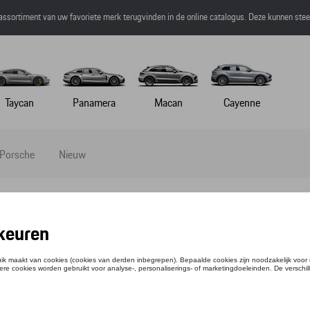
 assortiment van uw favoriete merk terugvinden in de online catalogus. Deze kunnen ste
Taycan
Panamera
Macan
Cayenne
 Porsche
Nieuw
eding