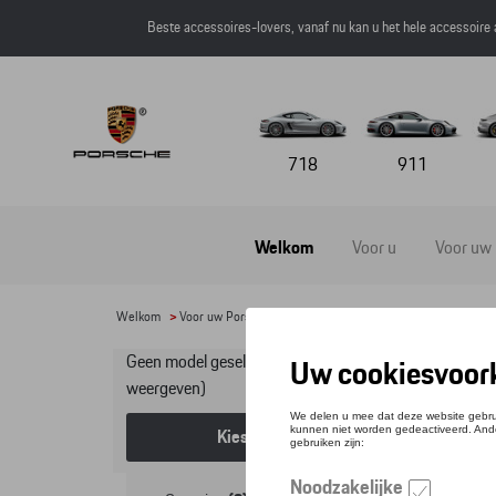
Beste accessoires-lovers, vanaf nu kan u het hele accessoire
718
911
Welkom
Voor u
Voor uw
Welkom
>
Voor uw Porsche
>
Lifestyle
>
F1 Collectie
> Kleding
Geen model geselecteerd (Alles
Kl
weergeven)
Kies een model