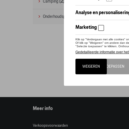
Camping
(2)
Onderhoudsproducten
(1)
Deze 
Tequi
Opgele
Cat
Meer info
Verkoopsvoorwaarden