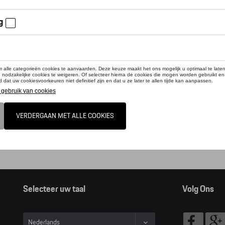
online shop biedt u enkel een selectie uit ons Tequipment accessoire ga
pment accessoire zoeker raadplegen.
t, door op deze link te klikken verlaat u de online shop en kan u dus geen ar
alogus Porsche
Selecteer uw taal
Volg Ons
Nederlands