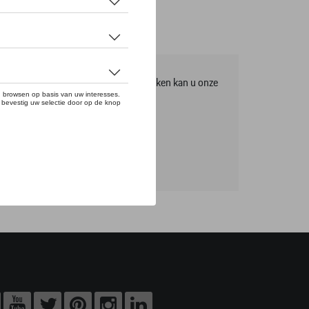
mma, om het volledige gamma te ontdekken kan u onze
tikels online bestellen.