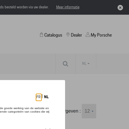
eds besteld worden via uw dealer.
Meer informatie
Catalogus
Dealer
My Porsche
NL
Weergeven :