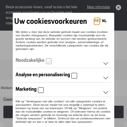
Beste accessoires-lovers, vanaf nu kan u het hele
Meer informatie
accessoire assortiment van uw favoriete merk
terugvinden in de online catalogus. Deze kunnen
steeds besteld worden via uw dealer.
Toggle navigation
NL
Welkom
>
Voor uw Porsche
>
Lifestyle
> Cobi
Geen model geselecteerd (Alles weergeven)
Kies een model