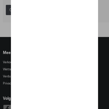
Catalogus Porsche
Meer info
Verkoopsvoorwaarden
Wettelijke bepalingen
Verduidelijking kledingmaten
Privacybeleid
Volg Ons