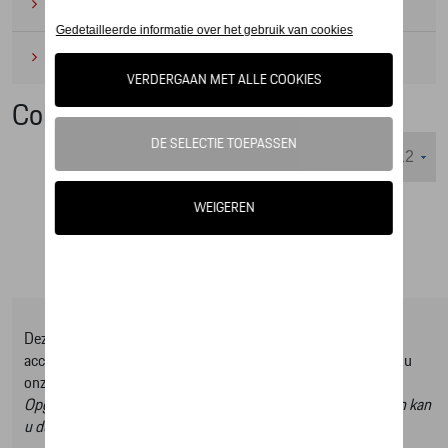
Camping
(2)
Onderhoudsproducten
(1)
Cobi
Weergeven :
Deze online shop biedt u enkel een selectie uit ons Tequipment
accessoire gamma, om het volledige gamma te ontdekken kan u
onze Tequipment accessoire zoeker raadplegen.
Opgelet, door op deze link te klikken verlaat u de online shop en kan
u dus geen artikels online bestellen.