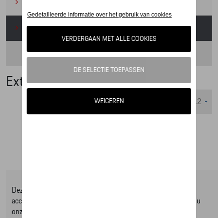
Camping
(2)
Onderhoudsproducten
(1)
Interieur
(1)
Exterieur
Weergeven :
Deze online shop biedt u enkel een selectie uit ons Tequipment
accessoire gamma, om het volledige gamma te ontdekken kan u
onze Tequipment accessoire zoeker raadplegen.