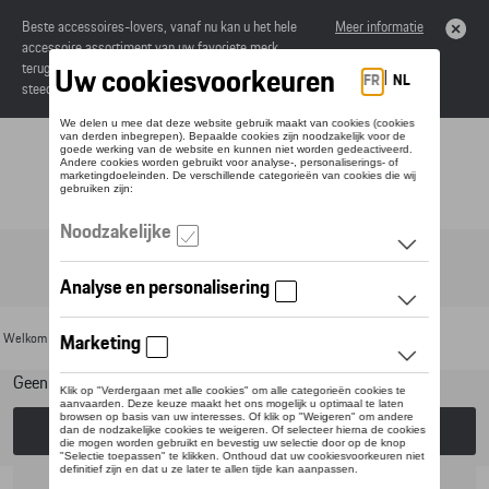
Beste accessoires-lovers, vanaf nu kan u het hele
Meer informatie
accessoire assortiment van uw favoriete merk
terugvinden in de online catalogus. Deze kunnen
steeds besteld worden via uw dealer.
Toggle navigation
NL
Welkom
>
Voor uw Porsche
>
Onderhoudsproducten
> Exterieur
Geen model geselecteerd (Alles weergeven)
Kies een model