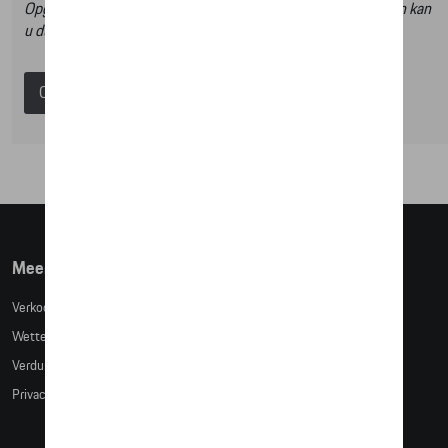
Opgelet, door op deze link te klikken verlaat u de online shop en kan
u dus geen artikels online bestellen.
Catalogus Porsche
Meer info
Verkoopsvoorwaarden
Wettelijke bepalingen
Verduidelijking kledingmaten
Privacybeleid