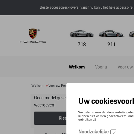
Beste accessoires-lovers, vanaf nu kan u het hele accessoire
718
911
Welkom
Voor u
Voor uw
Welkom
>
Voor uw Porsche
>
Onderhoudsproducten
>
1Z
> Interi
Geen model geselecteerd (Alles
In
weergeven)
Kies een model