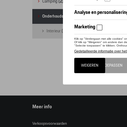
Camping
(2)
Onderhoudsproducten
(1)
Interieur
(1)
Deze 
Tequi
Opgele
Cat
Meer info
Verkoopsvoorwaarden