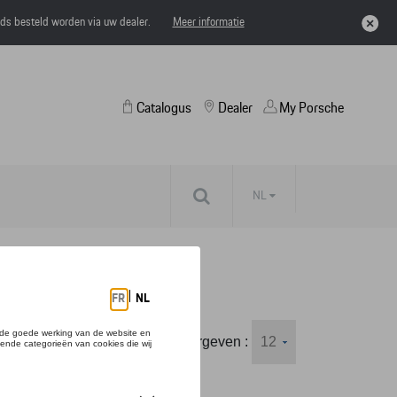
eds besteld worden via uw dealer.
Meer informatie
Catalogus
Dealer
My Porsche
NL
Weergeven :