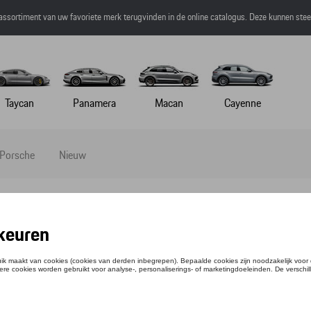
 assortiment van uw favoriete merk terugvinden in de online catalogus. Deze kunnen ste
Taycan
Panamera
Macan
Cayenne
 Porsche
Nieuw
eur wagen
terieur wagen