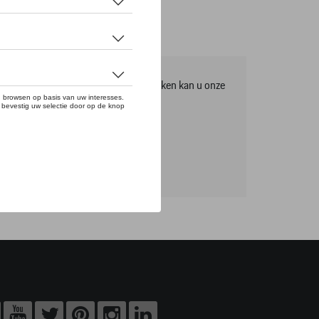
mma, om het volledige gamma te ontdekken kan u onze
tikels online bestellen.