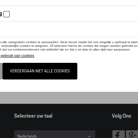
online shop biedt u enkel een selectie uit ons Tequipment accessoire ga
pment accessoire zoeker raadplegen.
t, door op deze link te klikken verlaat u de online shop en kan u dus geen ar
alogus Porsche
Selecteer uw taal
Volg Ons
Nederlands