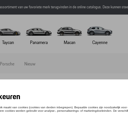
 assortiment van uw favoriete merk terugvinden in de online catalogus. Deze kunnen ste
Taycan
Panamera
Macan
Cayenne
 Porsche
Nieuw
s Collectie