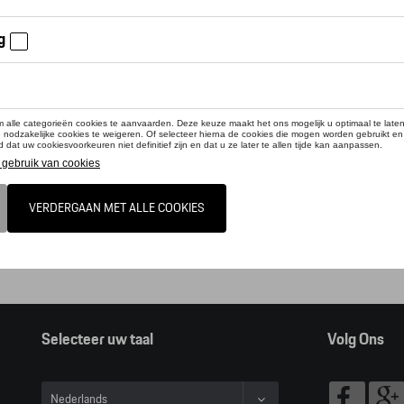
online shop biedt u enkel een selectie uit ons Tequipment accessoire ga
pment accessoire zoeker raadplegen.
t, door op deze link te klikken verlaat u de online shop en kan u dus geen ar
alogus Porsche
Selecteer uw taal
Volg Ons
Nederlands