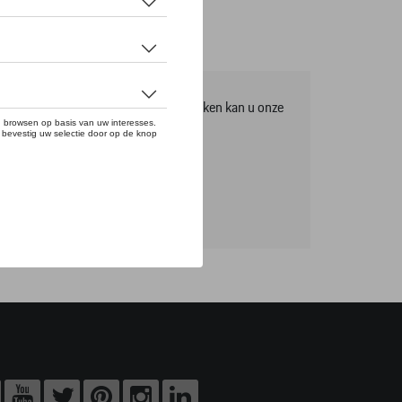
mma, om het volledige gamma te ontdekken kan u onze
tikels online bestellen.