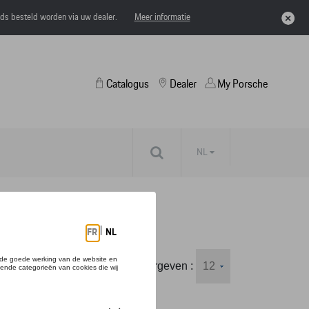
eds besteld worden via uw dealer.
Meer informatie
Catalogus
Dealer
My Porsche
NL
Weergeven :