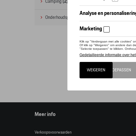
Camping
(2)
Onderhoudsproducten
(1)
Deze 
Tequi
Opgele
Cat
Meer info
Verkoopsvoorwaarden