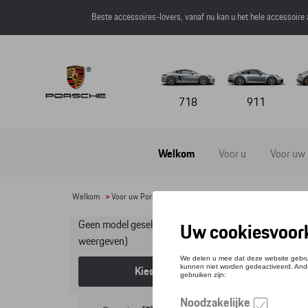
Beste accessoires-lovers, vanaf nu kan u het hele accessoire
718
911
Welkom
Voor u
Voor uw
Welkom
>
Voor uw Porsche
>
Lifestyle
>
SEAT
> Kids Collectie
Geen model geselecteerd (Alles
Kid
weergeven)
Kies een model