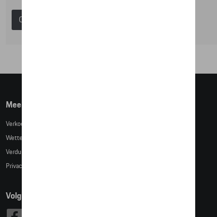
Catalogus Porsche
Meer info
Verkoopsvoorwaarden
Wettelijke bepalingen
Verduidelijking kledingmaten
Privacybeleid
Volg Ons