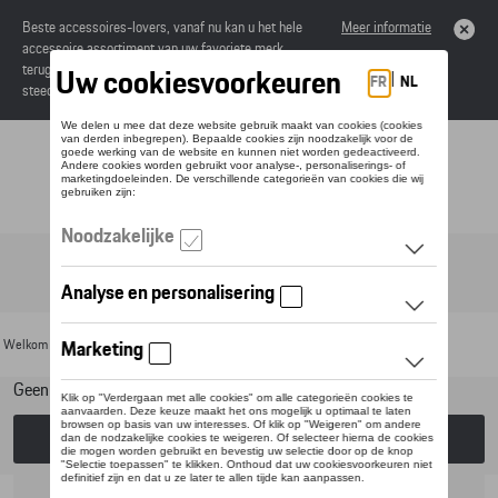
Beste accessoires-lovers, vanaf nu kan u het hele
Meer informatie
accessoire assortiment van uw favoriete merk
terugvinden in de online catalogus. Deze kunnen
steeds besteld worden via uw dealer.
Toggle navigation
NL
Welkom
>
Voor uw Porsche
>
Lifestyle
>
Divers
> Posters
Geen model geselecteerd (Alles weergeven)
Kies een model