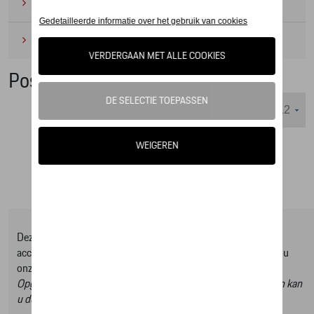
Camping
(2)
Onderhoudsproducten
(1)
Posters
Weergeven :
Deze online shop biedt u enkel een selectie uit ons Tequipment
accessoire gamma, om het volledige gamma te ontdekken kan u
onze Tequipment accessoire zoeker raadplegen.
Opgelet, door op deze link te klikken verlaat u de online shop en kan
u dus geen artikels online bestellen.