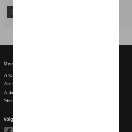
Catalogus Porsche
Meer info
Verkoopsvoorwaarden
Wettelijke bepalingen
Verduidelijking kledingmaten
Privacybeleid
Volg Ons