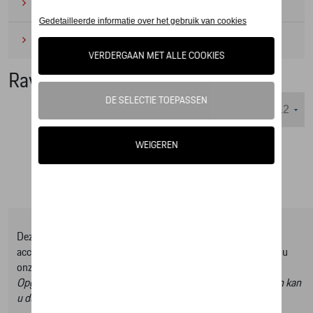
Camping
(2)
Onderhoudsproducten
(1)
Raval Collection
Weergeven :
Deze online shop biedt u enkel een selectie uit ons Tequipment
accessoire gamma, om het volledige gamma te ontdekken kan u
onze Tequipment accessoire zoeker raadplegen.
Opgelet, door op deze link te klikken verlaat u de online shop en kan
u dus geen artikels online bestellen.