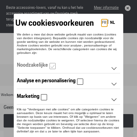
Beste accessoires-lovers, vanaf nu kan u het hele
Meer informatie
accessoire assortiment van uw favoriete merk
terugvinden in de online catalogus. Deze kunnen
steeds besteld worden via uw dealer.
Toggle navigation
NL
Welkom
>
Voor uw Porsche
>
Lifestyle
>
CUPRA
> Raval Collection
Geen model geselecteerd (Alles weergeven)
Kies een model