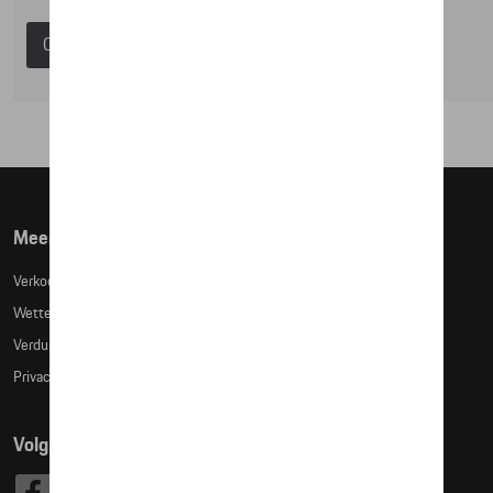
Catalogus Porsche
Meer info
Verkoopsvoorwaarden
Wettelijke bepalingen
Verduidelijking kledingmaten
Privacybeleid
Volg Ons