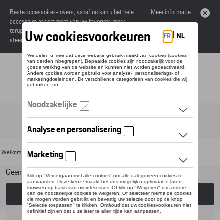
Beste accessoires-lovers, vanaf nu kan u het hele
Meer informatie
accessoire assortiment van uw favoriete merk
terugvinden in de online catalogus. Deze kunnen
steeds besteld worden via uw dealer.
Toggle navigation
NL
Welkom
>
Voor uw Porsche
>
Transport
>
Dakkoffers en bagagerekken
> Thule
Geen model geselecteerd (Alles weergeven)
Kies een model