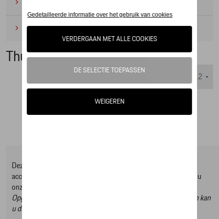
Camping
(2)
Onderhoudsproducten
(1)
Thule
Weergeven :
Deze online shop biedt u enkel een selectie uit ons Tequipment
accessoire gamma, om het volledige gamma te ontdekken kan u
onze Tequipment accessoire zoeker raadplegen.
Opgelet, door op deze link te klikken verlaat u de online shop en kan
u dus geen artikels online bestellen.