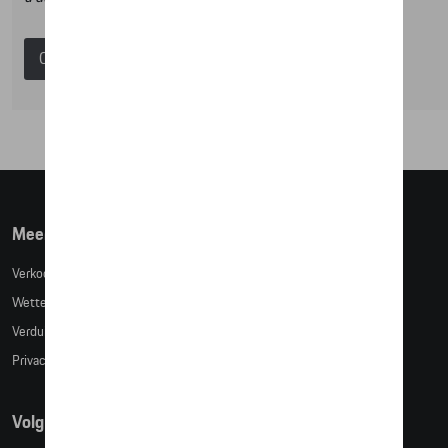
Catalogus Porsche
Meer info
Verkoopsvoorwaarden
Wettelijke bepalingen
Verduidelijking kledingmaten
Privacybeleid
Volg Ons