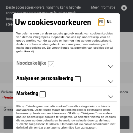
Beste accessoires-lovers, vanaf nu kan u het hele
Meer informatie
accessoire assortiment van uw favoriete merk
terugvinden in de online catalogus. Deze kunnen
steeds besteld worden via uw dealer.
Toggle navigation
NL
Welkom
>
Voor uw Porsche
>
Velgen en banden
>
Toebehoren voor velgen en banden
> Ventiel
Geen model geselecteerd (Alles weergeven)
Kies een model