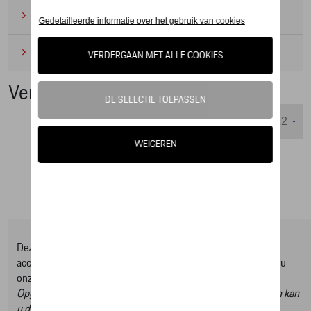
Camping
(2)
Onderhoudsproducten
(1)
Ventiel
Weergeven :
Deze online shop biedt u enkel een selectie uit ons Tequipment
accessoire gamma, om het volledige gamma te ontdekken kan u
onze Tequipment accessoire zoeker raadplegen.
Opgelet, door op deze link te klikken verlaat u de online shop en kan
u dus geen artikels online bestellen.