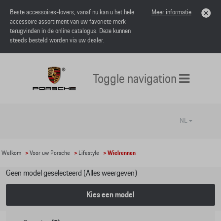
Beste accessoires-lovers, vanaf nu kan u het hele
Meer informatie
accessoire assortiment van uw favoriete merk
terugvinden in de online catalogus. Deze kunnen
steeds besteld worden via uw dealer.
Toggle navigation
NL
Welkom
>
Voor uw Porsche
>
Lifestyle
> Wielrennen
Geen model geselecteerd (Alles weergeven)
Kies een model