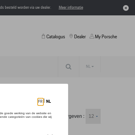
eds besteld worden via uw dealer.
Meer informatie
Catalogus
Dealer
My Porsche
NL
Weergeven :