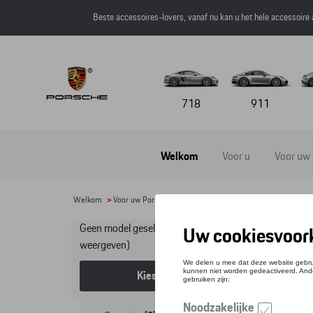
Beste accessoires-lovers, vanaf nu kan u het hele accessoire
718
911
Welkom
Voor u
Voor uw
Welkom
>
Voor uw Porsche
>
Lifestyle
>
Horloges
> Vrouwen
Geen model geselecteerd (Alles
Vr
weergeven)
Kies een model