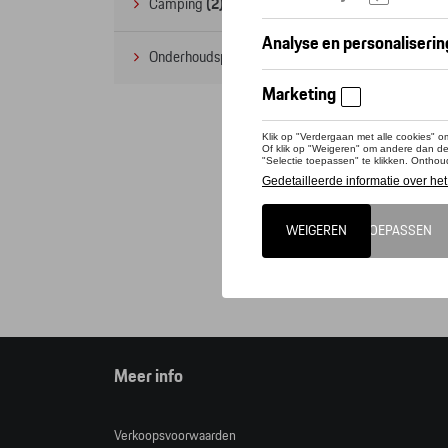
Camping
(2)
Onderhoudsproducten
(1)
Deze 
Tequi
Opgele
Cat
Meer info
Verkoopsvoorwaarden