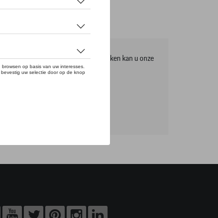
mma, om het volledige gamma te ontdekken kan u onze
tikels online bestellen.