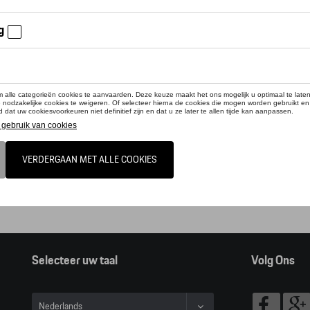
online shop biedt u enkel een selectie uit ons Tequipment accessoire ga
pment accessoire zoeker raadplegen.
t, door op deze link te klikken verlaat u de online shop en kan u dus geen ar
alogus Porsche
Selecteer uw taal
Volg Ons
Nederlands