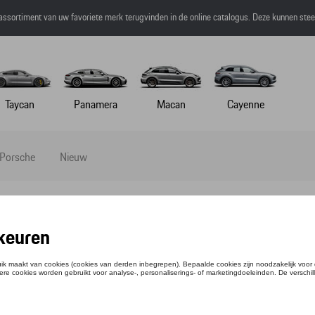
 assortiment van uw favoriete merk terugvinden in de online catalogus. Deze kunnen ste
Taycan
Panamera
Macan
Cayenne
 Porsche
Nieuw
ouwen