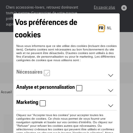
Chers accessoires-lovers, retrouvez dorénavant
En savoir plus
toute la gamme d’accessoires de votre marque
préférée sous forme de catalogue à commander
auprès de votre concessionaire.
Toggle navigation
FR
Accueil
>
Pour vous
>
Cyclisme
> Détail