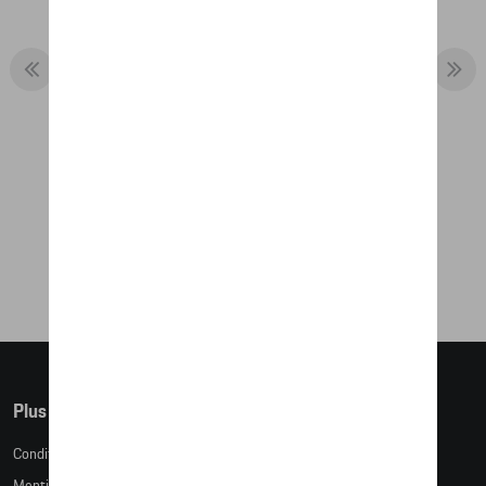
LEGO CREATOR SET 911 TURBO & 911
TARGA
172,85 €
Plus d'informations
Conditions de vente