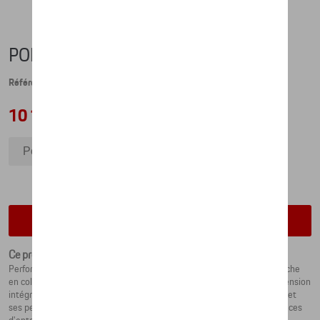
PORSCHE EBIKE CROSS (2023) - M
Référence: WAP066EBS0P00M
10 168,07 €
Porsche eBike Cross (2023) - M
Porsche eBike Cross (2023) - L
Porsche eBike Cross (2023) - S
Vérifiez la disponibilité auprès de votre concessionnaire
Ce produit n'est actuellement pas de stock
Performances sur deux roues : l'eBike Cross 2023, développé par Porsche
en collaboration avec ROTWILD, dispose d'un cadre en carbone à suspension
intégrale conçu par Studio F. A. Porsche et se distingue par son design et
ses performances. Un look sportif et élégant allié à de fortes performances