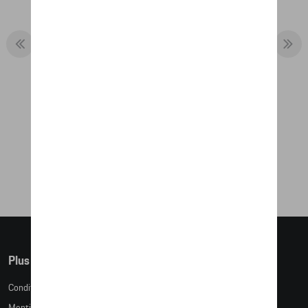
PORTE-CLÉS ÉCUSSON LIMITED
EDITION, MINT GREEN
35,59 €
Plus d'informations
Conditions de vente