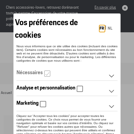
Chers accessoires-lovers, retrouvez dorénavant
En savoir plus
toute la gamme d’accessoires de votre marque
préférée sous forme de catalogue à commander
auprès de votre concessionaire.
Toggle navigation
FR
Accueil
>
Pour vous
>
Cyclisme
> Détail