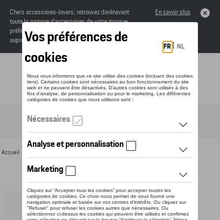
Chers accessoires-lovers, retrouvez dorénavant
En savoir plus
toute la gamme d’accessoires de votre marque
préférée sous forme de catalogue à commander
auprès de votre concessionaire.
Toggle navigation
FR
Accueil
>
Pour vous
>
Divers
>
Bouteilles thermos
> Détail