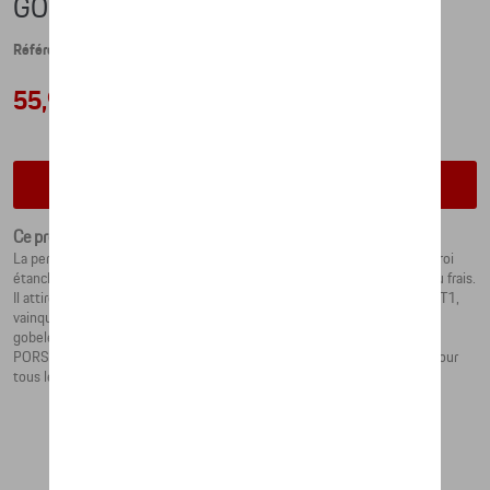
GOBELET ISOTHERME – 911 GT1
Référence: WAP0506180RTHB
55,93 €
Vérifiez la disponibilité auprès de votre concessionnaire
Ce produit n'est actuellement pas de stock
La performance à emporter : le gobelet isotherme Porsche à double paroi
étanche garde les boissons chaudes au chaud et les boissons froides au frais.
Il attire tous les regards grâce à son design inspiré de la Porsche 911 GT1,
vainqueur au classement général des 24 Heures du Mans en 1998. Le
gobelet est orné de l’écusson Porsche, le couvercle porte l’inscription «
PORSCHE » en relief. Son bel emballage en fait aussi un cadeau idéal pour
tous les fans de Porsche. Contenance environ 460 ml.