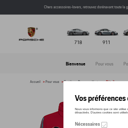
Chers accessoires-lovers, retrouvez dorénavant toute l
718
911
Bienvenue
Pour vous
Po
Accueil
>
Pour vous
>
Textile
>
Dames
>
Vestes
> Détail
VES
Référe
161,