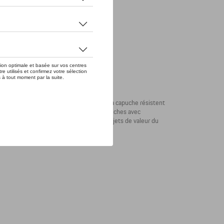
er à aucun voyage. Son col montant et sa capuche résistent
ns un compartiment zippé. L'ourlet des manches avec
nt souples. Vous pouvez protéger vos objets de valeur du