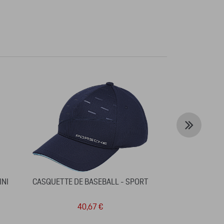
INI
CASQUETTE DE BASEBALL - SPORT
PARAPLUIE DE 
40,67 €
7