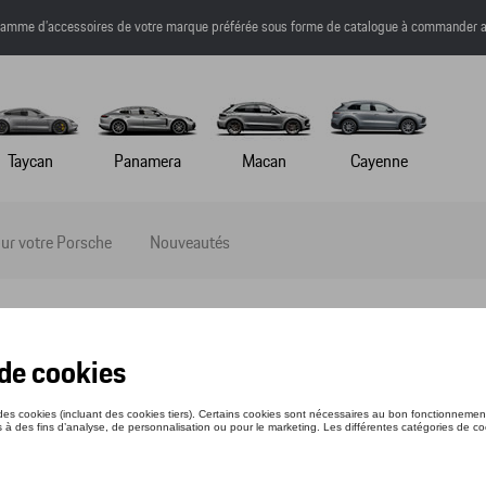
a gamme d’accessoires de votre marque préférée sous forme de catalogue à commander a
Taycan
Panamera
Macan
Cayenne
ur votre Porsche
Nouveautés
TE COUPE-VENT - MARTINI RACING - L
nce: WAP55700L0P0MR
67 €