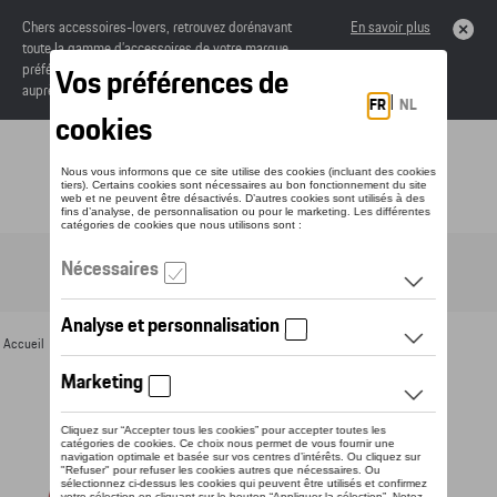
Chers accessoires-lovers, retrouvez dorénavant
En savoir plus
toute la gamme d’accessoires de votre marque
préférée sous forme de catalogue à commander
auprès de votre concessionaire.
Toggle navigation
FR
Accueil
>
Pour vous
>
Textile
>
Dames
>
Vestes
> Détail