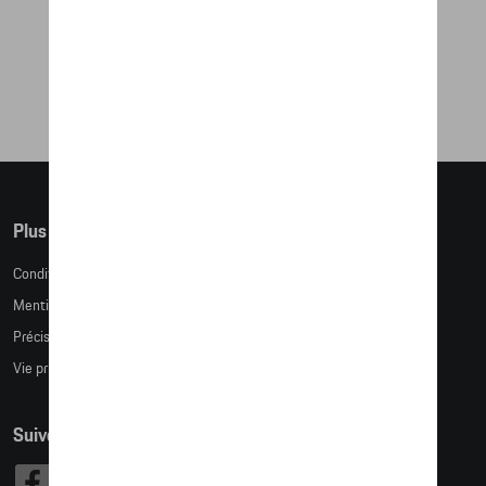
- ESSENTIAL
30,50 €
Plus d'informations
Conditions de vente
Mentions légales
Précision des tailles
Vie privée
Suivez nous