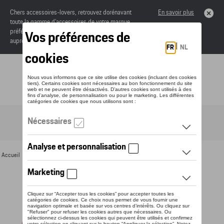
Chers accessoires-lovers, retrouvez dorénavant
En savoir plus
toute la gamme d’accessoires de votre marque
préférée sous forme de catalogue à commander
auprès de votre concessionaire.
Toggle navigation
FR
Accueil
>
Pour vous
>
Textile
>
Dames
>
Vestes
> Détail