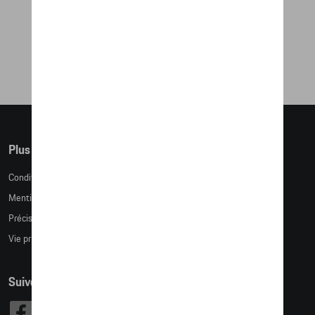
SAFARI (42MM)
710,74 €
Plus d'informations
Conditions de vente
Mentions légales
Précision des tailles
Vie privée
Suivez nous