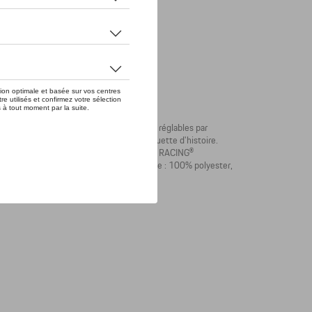
trine et à l'intérieur. Capuche et ourlet réglables par
avec impression MARTINI RACING® et étiquette d'histoire.
sche sur la manche gauche. Logo MARTINI RACING®
corps : 100% nylon, doublure de la manche : 100% polyester,