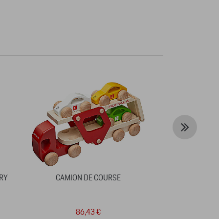
RY
CAMION DE COURSE
PORSCHE 935
ICONS OF 
CALENDAR 
86,43 €
6