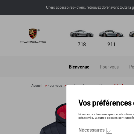
Chers accessoires-lovers, retrouvez dorénavant toute l
718
911
Bienvenue
Pour vous
Po
Accueil
>
Pour vous
>
Textile
>
Hommes
>
Vestes
> Détail
VES
Référe
263,