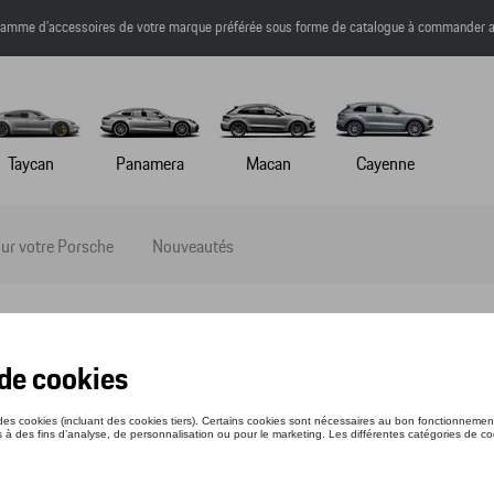
a gamme d’accessoires de votre marque préférée sous forme de catalogue à commander a
Taycan
Panamera
Macan
Cayenne
ur votre Porsche
Nouveautés
TE MATELASSÉE- MARTINI RACING - XL
nce: WAP5540XL0P0MR
36 €