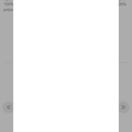
100% nylon, doublure de la manche : 100% polyester, rembourrage : 100%
polyester)
Produits recommandés