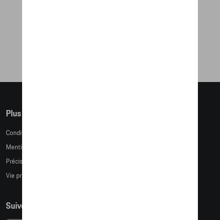
ENSEMBLE PLAYMOBIL – « POLICE »
48,80 €
Plus d'informations
Conditions de vente
Mentions légales
Précision des tailles
Vie privée
Suivez nous