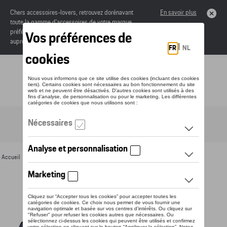
Chers accessoires-lovers, retrouvez dorénavant
En savoir plus
toute la gamme d’accessoires de votre marque
préférée sous forme de catalogue à commander
auprès de votre concessionaire.
Toggle navigation
FR
Accueil
>
Pour vous
>
Textile
>
Hommes
>
Vestes
> Détail