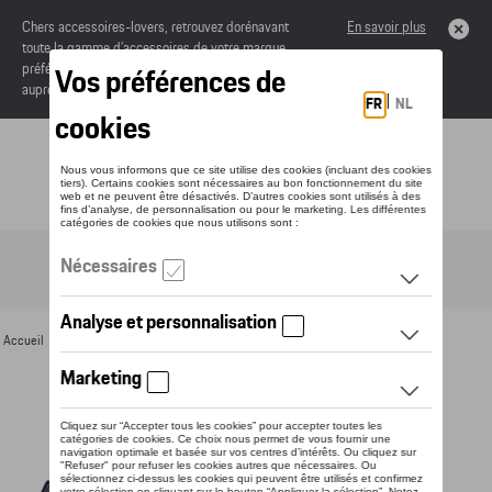
Chers accessoires-lovers, retrouvez dorénavant
En savoir plus
toute la gamme d’accessoires de votre marque
préférée sous forme de catalogue à commander
auprès de votre concessionaire.
Toggle navigation
FR
Accueil
>
Pour vous
>
Textile
>
Hommes
>
Vestes
> Détail