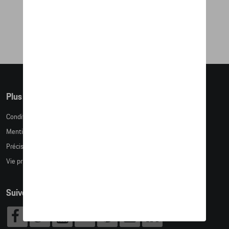
171,84 €
Plus d'informations
Conditions de vente
Mentions légales
Précision des tailles
Vie privée
Suivez nous