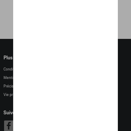
PARAPLUIE
90,50 €
Plus d'informations
Conditions de vente
Mentions légales
Précision des tailles
Vie privée
Suivez nous