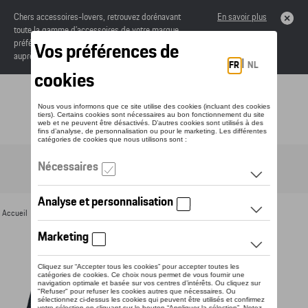
Chers accessoires-lovers, retrouvez dorénavant
En savoir plus
toute la gamme d’accessoires de votre marque
préférée sous forme de catalogue à commander
auprès de votre concessionaire.
Toggle navigation
FR
Accueil
>
Pour vous
>
Textile
>
Hommes
>
Vestes
> Détail