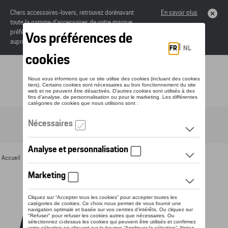
Chers accessoires-lovers, retrouvez dorénavant
En savoir plus
toute la gamme d’accessoires de votre marque
préférée sous forme de catalogue à commander
auprès de votre concessionaire.
Toggle navigation
FR
Accueil
>
Pour vous
>
Textile
>
Hommes
>
Vestes
> Détail