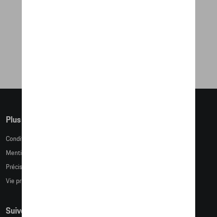
GOBELET ISOTHERME - SHORE BLUE
METALLIC
50,84 €
Plus d'informations
Conditions de vente
Mentions légales
Précision des tailles
Vie privée
Suivez nous