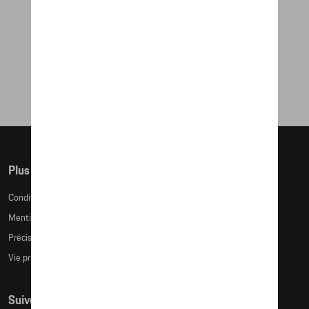
911 SOUNDBAR 2.0 PRO
9 141,09 €
Plus d'informations
Conditions de vente
Mentions légales
Précision des tailles
Vie privée
Suivez nous