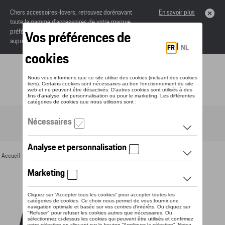
Chers accessoires-lovers, retrouvez dorénavant
En savoir plus
toute la gamme d’accessoires de votre marque
préférée sous forme de catalogue à commander
auprès de votre concessionaire.
Toggle navigation
FR
Accueil
>
Pour vous
>
Textile
>
Hommes
>
Vestes
> Détail