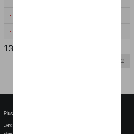
Cyclisme
(6)
Miniatures
(4)
130 ans Škoda
Nombre d'éléments affichés :
Plus d'informations
Conditions de vente