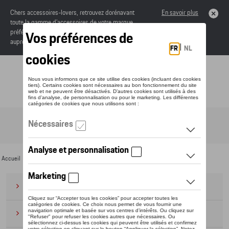
Chers accessoires-lovers, retrouvez dorénavant
En savoir plus
toute la gamme d’accessoires de votre marque
préférée sous forme de catalogue à commander
auprès de votre concessionaire.
Toggle navigation
FR
Accueil
>
Pour vous
>
Éditions spéciales
> 130 ans Škoda
Bagages
(28)
Casquettes et bonnets
(20)