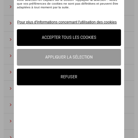
Lunettes de soleil
(9)
Montres
(12)
Essentiels du bureau
(19)
Cuir
(6)
Divers
(94)
Porte-clés et cordons
(16)
Pour enfants
(34)
Électroniques
(5)
Textile
(53)