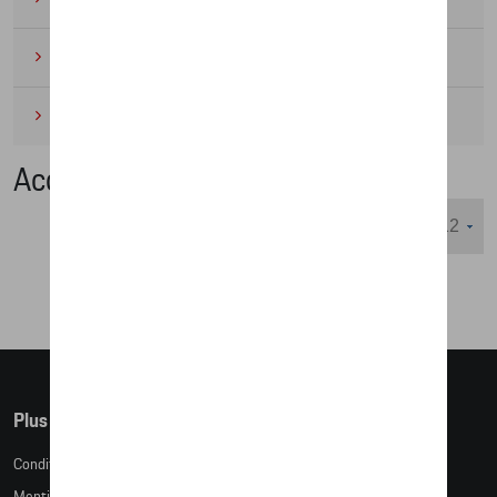
Cyclisme
(6)
Miniatures
(4)
Accessoires
Nombre d'éléments affichés :
Plus d'informations
Conditions de vente