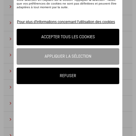
Lunettes de soleil
(9)
Montres
(12)
Essentiels du bureau
(19)
Cuir
(6)
Divers
(94)
Porte-clés et cordons
(16)
Pour enfants
(34)
Électroniques
(5)
Textile
(53)