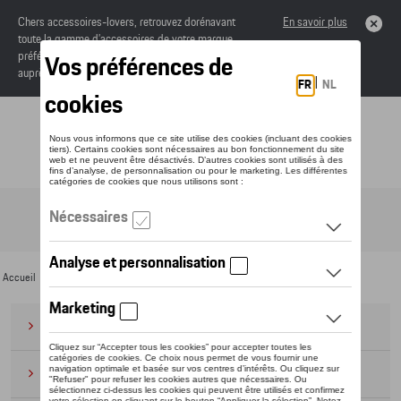
Chers accessoires-lovers, retrouvez dorénavant
En savoir plus
toute la gamme d’accessoires de votre marque
préférée sous forme de catalogue à commander
auprès de votre concessionaire.
Toggle navigation
FR
Accueil
>
Pour vous
>
CUPRA
> Accessoires
Bagages
(28)
Casquettes et bonnets
(20)