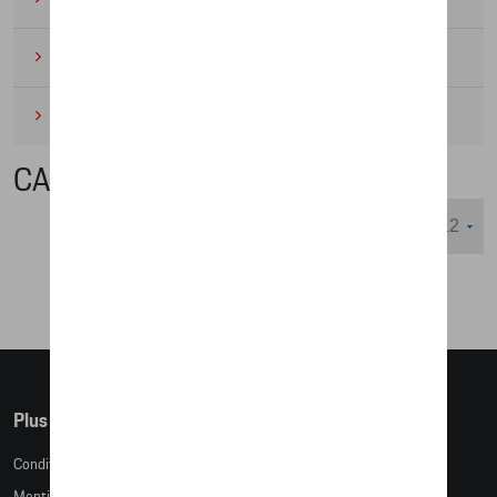
Cyclisme
(6)
Miniatures
(4)
CAFÉ DE FINCA
Nombre d'éléments affichés :
Plus d'informations
Conditions de vente