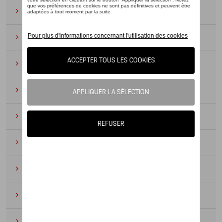
Lunettes de soleil
(9)
Montres
(12)
Essentiels du bureau
(19)
Cuir
(6)
Divers
(94)
Porte-clés et cordons
(16)
Pour enfants
(34)
Électroniques
(5)
Textile
(53)