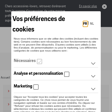
Chers accessoires-lovers, retrouvez dorénavant
En savoir plus
toute la gamme d’accessoires de votre marque
préférée sous forme de catalogue à commander
auprès de votre concessionaire.
Toggle navigation
FR
Accueil
>
Pour vous
>
CUPRA
>
Collaboration
> CAFÉ DE FINCA
Bagages
(28)
Casquettes et bonnets
(20)