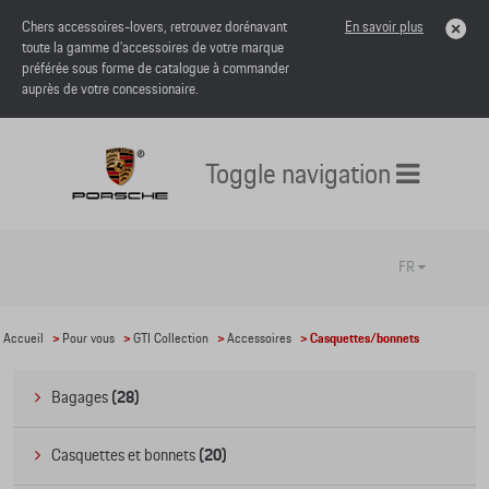
Chers accessoires-lovers, retrouvez dorénavant
En savoir plus
toute la gamme d’accessoires de votre marque
préférée sous forme de catalogue à commander
auprès de votre concessionaire.
Toggle navigation
FR
Accueil
>
Pour vous
>
GTI Collection
>
Accessoires
> Casquettes/bonnets
Bagages
(28)
Casquettes et bonnets
(20)