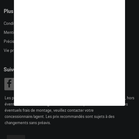
Plus d'informations
Conditions de vente
Mentions légales
Précision des tailles
Vie privée
Suivez nous
Les prix affichés sur le présent site sont des prix recommandés (TVAc), hors
éventuels frais de montage. Pour connaitre le prix de vente actuel et les
éventuels frais de montage, veuillez contacter votre
concessionnaire/agent. Les prix recommandés sont sujets à des
changements sans préavis.