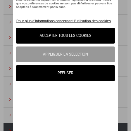
Lunettes de soleil
(9)
Montres
(12)
Essentiels du bureau
(19)
Cuir
(6)
Divers
(94)
Porte-clés et cordons
(16)
Pour enfants
(34)
Électroniques
(5)
Textile
(53)