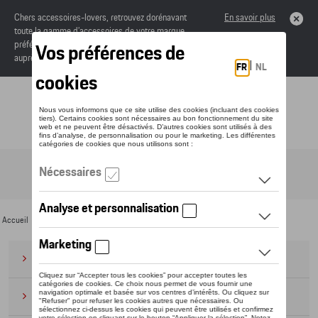
Chers accessoires-lovers, retrouvez dorénavant
En savoir plus
toute la gamme d’accessoires de votre marque
préférée sous forme de catalogue à commander
auprès de votre concessionaire.
Toggle navigation
FR
Accueil
>
Pour vous
>
Textile
> Enfants
Bagages
(28)
Casquettes et bonnets
(20)