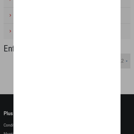
Cyclisme
(6)
Miniatures
(4)
Enfants
Nombre d'éléments affichés :
Plus d'informations
Conditions de vente