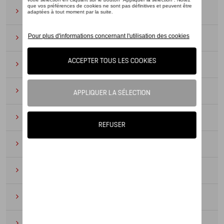
Lunettes de soleil
(9)
Montres
(12)
Essentiels du bureau
(19)
Cuir
(6)
Divers
(94)
Porte-clés et cordons
(16)
Pour enfants
(34)
Électroniques
(5)
Textile
(53)