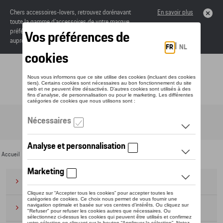
Chers accessoires-lovers, retrouvez dorénavant
En savoir plus
toute la gamme d’accessoires de votre marque
préférée sous forme de catalogue à commander
auprès de votre concessionaire.
Toggle navigation
FR
Accueil
>
Pour vous
>
Dernière chance
>
Vêtements
> Enfants
Bagages
(28)
Casquettes et bonnets
(20)